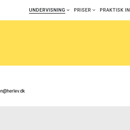
UNDERVISNING
PRISER
PRAKTISK I
len@herlev.dk