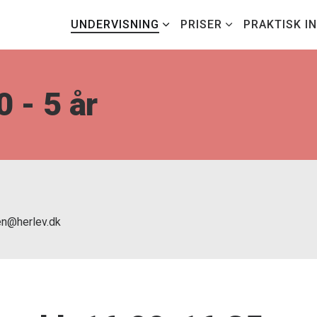
UNDERVISNING
PRISER
PRAKTISK I
 - 5 år
len@herlev.dk