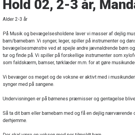
Hold 02, 2-3 år, Mand
Alder 2-3 år
På Musik og bevægelsesholdene laver vi masser af dejlig musi
barn/barnebarn .Vi synger, leger, spiller på instrumenter og dan
bevægelsesmønstre ved at spejle andre jævnaldrende børn og de
tur og finde på. Vi spiller på forskellige instrumenter som xylo
som faldskærm, bamser, tørklæder m.m. for at gøre musikund
Vi bevæger os meget og de voksne er aktivt med i musikunder
synger med på sangene.
Undervisningen er på børnenes præmisser og gentagelse bliver
Så ta dit barn eller barnebarn med og få en dejlig nærværende o
derhjemme.
Der skal være en voksen med per tilmeldt barn.